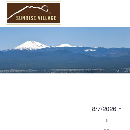
8/7/2026
S
C
S
e