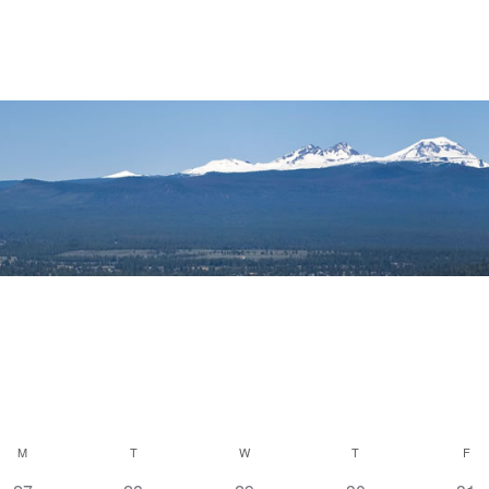
M
T
W
T
F